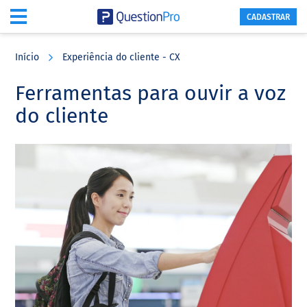
CADASTRAR
Skip
Skip
Skip
to
to
to
Início
Experiência do cliente - CX
main
primary
footer
content
sidebar
Ferramentas para ouvir a voz
do cliente