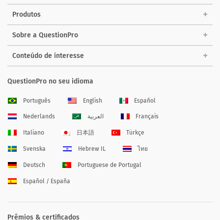
Produtos
Sobre a QuestionPro
Conteúdo de interesse
QuestionPro no seu idioma
Português
English
Español
Nederlands
العربية
Français
Italiano
日本語
Türkçe
Svenska
Hebrew IL
ไทย
Deutsch
Portuguese de Portugal
Español / España
Prêmios & certificados