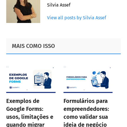
Silvia Assef
View all posts by Silvia Assef
Primary
Footer
MAIS COMO ISSO
Sidebar
Exemplos de
Formulários para
Google Forms:
empreendedores:
usos, limitações e
como validar sua
quando migrar
ideia de negócio