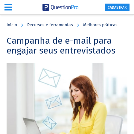
CADASTRAR
Skip
Skip
Skip
to
to
to
Início
Recursos e ferramentas
Melhores práticas
main
primary
footer
content
sidebar
Campanha de e-mail para
engajar seus entrevistados