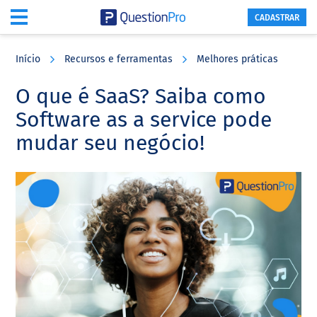
CADASTRAR
Skip
Skip
Skip
to
to
to
Início
Recursos e ferramentas
Melhores práticas
main
primary
footer
content
sidebar
O que é SaaS? Saiba como
Software as a service pode
mudar seu negócio!