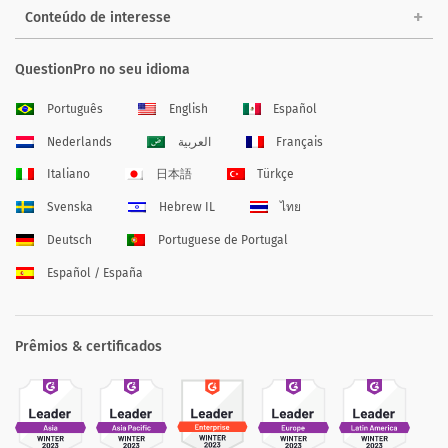
Conteúdo de interesse
QuestionPro no seu idioma
Português
English
Español
Nederlands
العربية
Français
Italiano
日本語
Türkçe
Svenska
Hebrew IL
ไทย
Deutsch
Portuguese de Portugal
Español / España
Prêmios & certificados