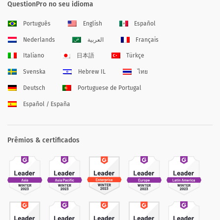
QuestionPro no seu idioma
Português
English
Español
Nederlands
العربية
Français
Italiano
日本語
Türkçe
Svenska
Hebrew IL
ไทย
Deutsch
Portuguese de Portugal
Español / España
Prêmios & certificados