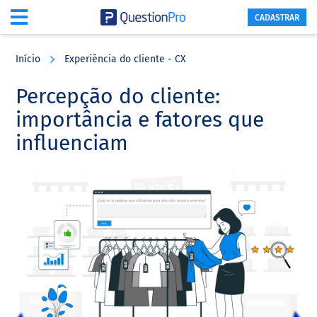
CADASTRAR
Skip
Skip
Skip
to
to
to
Início
Experiência do cliente - CX
main
primary
footer
content
sidebar
Percepção do cliente:
importância e fatores que
influenciam