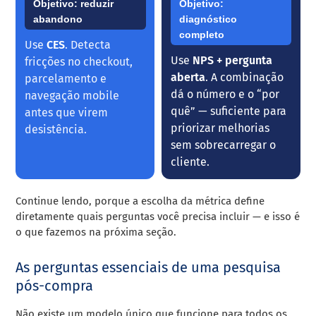
Objetivo: reduzir
Objetivo:
abandono
diagnóstico
completo
Use
CES
. Detecta
Use
NPS + pergunta
fricções no checkout,
aberta
. A combinação
parcelamento e
dá o número e o “por
navegação mobile
quê” — suficiente para
antes que virem
priorizar melhorias
desistência.
sem sobrecarregar o
cliente.
Continue lendo, porque a escolha da métrica define
diretamente quais perguntas você precisa incluir — e isso é
o que fazemos na próxima seção.
As perguntas essenciais de uma pesquisa
pós-compra
Não existe um modelo único que funcione para todos os