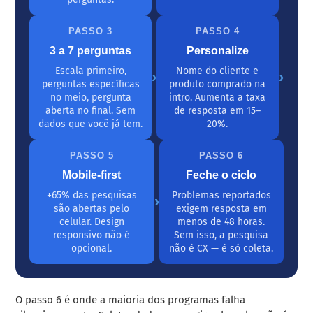
PASSO 3
PASSO 4
3 a 7 perguntas
Personalize
Escala primeiro,
Nome do cliente e
›
›
perguntas específicas
produto comprado na
no meio, pergunta
intro. Aumenta a taxa
aberta no final. Sem
de resposta em 15–
dados que você já tem.
20%.
PASSO 5
PASSO 6
Mobile-first
Feche o ciclo
+65% das pesquisas
Problemas reportados
›
são abertas pelo
exigem resposta em
celular. Design
menos de 48 horas.
responsivo não é
Sem isso, a pesquisa
opcional.
não é CX — é só coleta.
O passo 6 é onde a maioria dos programas falha