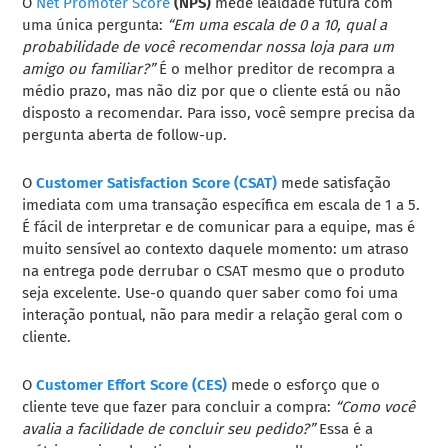
O
Net Promoter Score
(NPS)
mede lealdade futura com
uma única pergunta:
“Em uma escala de 0 a 10, qual a
probabilidade de você recomendar nossa loja para um
amigo ou familiar?”
É o melhor preditor de recompra a
médio prazo, mas não diz por que o cliente está ou não
disposto a recomendar. Para isso, você sempre precisa da
pergunta aberta de follow-up.
O
Customer Satisfaction Score (CSAT)
mede satisfação
imediata com uma transação específica em escala de 1 a 5.
É fácil de interpretar e de comunicar para a equipe, mas é
muito sensível ao contexto daquele momento: um atraso
na entrega pode derrubar o CSAT mesmo que o produto
seja excelente. Use-o quando quer saber como foi uma
interação pontual, não para medir a relação geral com o
cliente.
O
Customer Effort Score (CES)
mede o esforço que o
cliente teve que fazer para concluir a compra:
“Como você
avalia a facilidade de concluir seu pedido?”
Essa é a