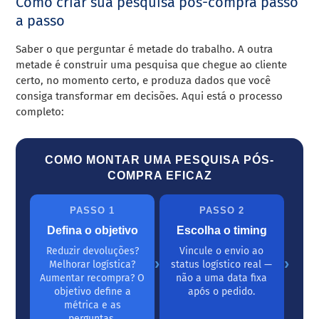
Como criar sua pesquisa pós-compra passo
a passo
Saber o que perguntar é metade do trabalho. A outra
metade é construir uma pesquisa que chegue ao cliente
certo, no momento certo, e produza dados que você
consiga transformar em decisões. Aqui está o processo
completo:
COMO MONTAR UMA PESQUISA PÓS-
COMPRA EFICAZ
PASSO 1
PASSO 2
Defina o objetivo
Escolha o timing
Reduzir devoluções?
Vincule o envio ao
›
›
Melhorar logística?
status logístico real —
Aumentar recompra? O
não a uma data fixa
objetivo define a
após o pedido.
métrica e as
perguntas.