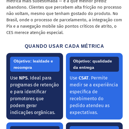
métrica mais subestimada — e a que melhor prediz
abandono. Clientes que percebem alta fricção no processo
não voltam, mesmo que tenham gostado do produto. No
Brasil, onde o processo de parcelamento, a integração com
Pix e a navegação mobile são pontos críticos de atrito, o
CES merece atenção especial.
QUANDO USAR CADA MÉTRICA
Objetivo: lealdade e
Objetivo: qualidade
recompra
da entrega
Use
NPS
. Ideal para
Use
CSAT
. Permite
programas de retenção
medir se a experiência
e para identificar
específica de
promotores que
recebimento do
podem gerar
pedido atendeu as
indicações orgânicas.
expectativas.