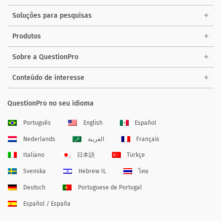
Soluções para pesquisas
Produtos
Sobre a QuestionPro
Conteúdo de interesse
QuestionPro no seu idioma
Português
English
Español
Nederlands
العربية
Français
Italiano
日本語
Türkçe
Svenska
Hebrew IL
ไทย
Deutsch
Portuguese de Portugal
Español / España