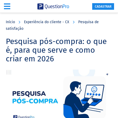
CADASTRAR
Skip
Skip
Skip
to
to
to
Início
Experiência do cliente - CX
Pesquisa de
main
primary
footer
satisfação
content
sidebar
Pesquisa pós-compra: o que
é, para que serve e como
criar em 2026