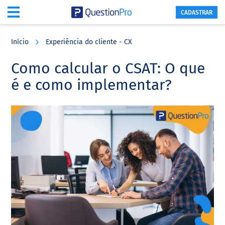
CADASTRAR
Skip
Skip
Skip
to
to
to
Início
Experiência do cliente - CX
main
primary
footer
content
sidebar
Como calcular o CSAT: O que
é e como implementar?