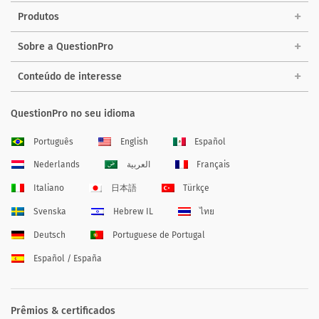
Produtos
Sobre a QuestionPro
Conteúdo de interesse
QuestionPro no seu idioma
Português
English
Español
Nederlands
العربية
Français
Italiano
日本語
Türkçe
Svenska
Hebrew IL
ไทย
Deutsch
Portuguese de Portugal
Español / España
Prêmios & certificados