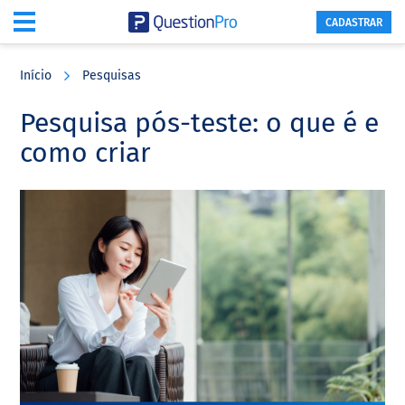
CADASTRAR
Skip
Skip
Skip
to
to
to
Início
Pesquisas
main
primary
footer
content
sidebar
Pesquisa pós-teste: o que é e
como criar