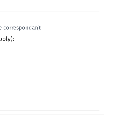
ue correspondan):
pply):