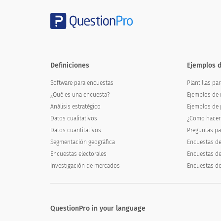
No
¿Recomendaría este concesionario a un 
Definiciones
Ejemplos 
Would you recommend this dealershi
Software para encuestas
Plantillas pa
¿Qué es una encuesta?
Ejemplos de 
Seguro
Análisis estratégico
Ejemplos de 
Datos cualitativos
¿Como hacer
Probablemente
Datos cuantitativos
Preguntas pa
Segmentación geográfica
Encuestas de
No es seguro
Encuestas electorales
Encuestas d
Probablemente no
Investigación de mercados
Encuestas de
Definitivamente no
QuestionPro in your language