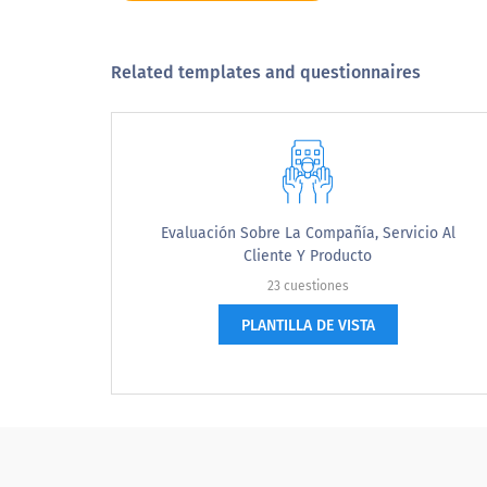
Was your vehicle fixed right the fir
Related templates and questionnaires
Sí
No
No es seguro
Evaluación Sobre La Compañía, Servicio Al
Cliente Y Producto
Después de su visita de servicio, ¿algu
23 cuestiones
satisfecho con su experiencia de servic
PLANTILLA DE VISTA
After your service visit, did some
satisfied with your overall service
Sí