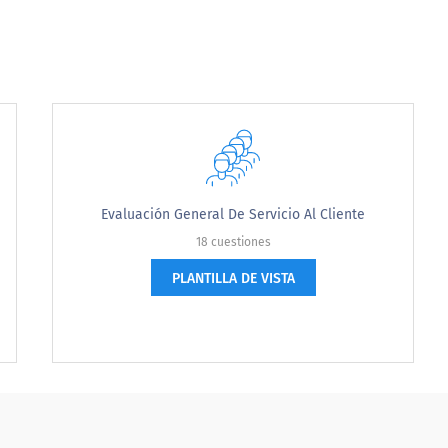
st time?
Evaluación General De Servicio Al Cliente
18 cuestiones
ien del concesionario se comunicó con usted por teléfo
PLANTILLA DE VISTA
io general?
one from the dealership contact you by phone or 
 experience?