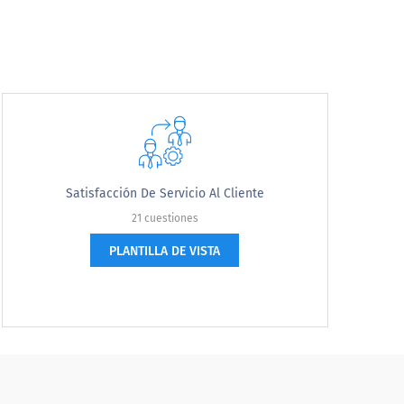
Satisfacción De Servicio Al Cliente
21 cuestiones
no o por correo para ver si estaba
PLANTILLA DE VISTA
by mail to see if you were