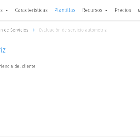
os
Características
Plantillas
Recursos
Precios
ón de Servicios
Evaluación de servicio automotriz
iz
iencia del cliente