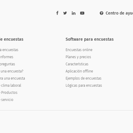
Centro de ayu
amigo o familiar como lugar para realizar el manteni
de encuestas
Software para encuestas
p to a friend or relative as a place to have th
ra encuestas
Encuestas online
informes
Planes y precios
preguntas
Características
 una encuesta?
Aplicación offline
ra una encuesta
Ejemplos de encuestas
 clima laboral
Lógicas para encuestas
e Productos
 servicio