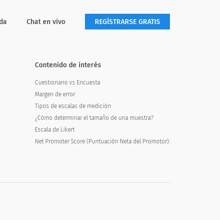
da
Chat en vivo
REGÍSTRARSE GRATIS
miento de sus automóviles?
Contenido de interés
eir cars serviced?
Cuestionario vs Encuesta
Margen de error
Tipos de escalas de medición
¿Cómo determinar el tamaño de una muestra?
Escala de Likert
Net Promoter Score (Puntuación Neta del Promotor):