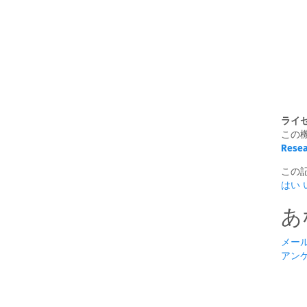
ライ
この
Resea
この
はい
あ
メー
アン