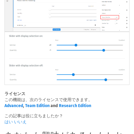
ライセンス
この機能は、次のライセンスで使用できます。
Advanced
,
Team Edition
and
Research Edition
この記事は役に立ちましたか？
はい
いいえ