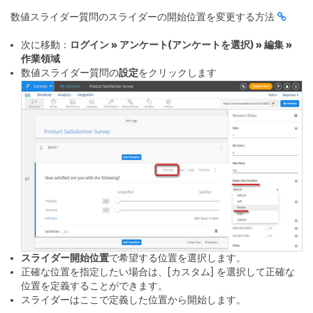
数値スライダー質問のスライダーの開始位置を変更する方法
次に移動：
ログイン » アンケート(アンケートを選択) » 編集 »
作業領域
数値スライダー質問の
設定
をクリックします
スライダー開始位置
で希望する位置を選択します。
正確な位置を指定したい場合は、[カスタム] を選択して正確な
位置を定義することができます。
スライダーはここで定義した位置から開始します。