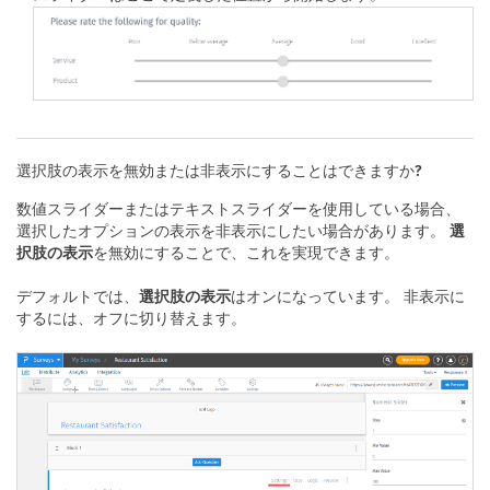
選択肢の表示を無効または非表示にすることはできますか?
数値スライダーまたはテキストスライダーを使用している場合、
選択したオプションの表示を非表示にしたい場合があります。
選
択肢の表示
を無効にすることで、これを実現できます。
デフォルトでは、
選択肢の表示
はオンになっています。 非表示に
するには、オフに切り替えます。