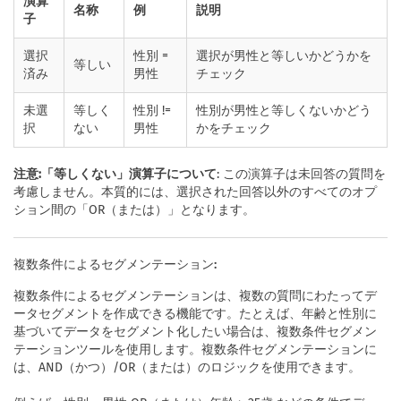
演算
名称
例
説明
子
選択
性別 =
選択が男性と等しいかどうかを
等しい
済み
男性
チェック
未選
等しく
性別 !=
性別が男性と等しくないかどう
択
ない
男性
かをチェック
注意:「等しくない」演算子について
: この演算子は未回答の質問を
考慮しません。本質的には、選択された回答以外のすべてのオプ
ション間の「OR（または）」となります。
複数条件によるセグメンテーション:
複数条件によるセグメンテーションは、複数の質問にわたってデ
ータセグメントを作成できる機能です。たとえば、年齢と性別に
基づいてデータをセグメント化したい場合は、複数条件セグメン
テーションツールを使用します。複数条件セグメンテーションに
は、AND（かつ）/OR（または）のロジックを使用できます。