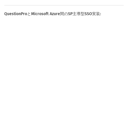
QuestionProとMicrosoft Azure間のSP主導型SSO実装: