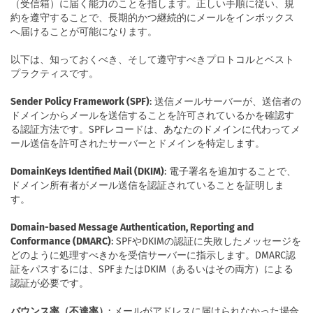
（受信箱）に届く能力のことを指します。正しい手順に従い、規
約を遵守することで、長期的かつ継続的にメールをインボックス
へ届けることが可能になります。
以下は、知っておくべき、そして遵守すべきプロトコルとベスト
プラクティスです。
Sender Policy Framework (SPF)
: 送信メールサーバーが、送信者の
ドメインからメールを送信することを許可されているかを確認す
る認証方法です。SPFレコードは、あなたのドメインに代わってメ
ール送信を許可されたサーバーとドメインを特定します。
DomainKeys Identified Mail (DKIM)
: 電子署名を追加することで、
ドメイン所有者がメール送信を認証されていることを証明しま
す。
Domain-based Message Authentication, Reporting and
Conformance (DMARC)
: SPFやDKIMの認証に失敗したメッセージを
どのように処理すべきかを受信サーバーに指示します。DMARC認
証をパスするには、SPFまたはDKIM（あるいはその両方）による
認証が必要です。
バウンス率（不達率）
: メールがアドレスに届けられなかった場合