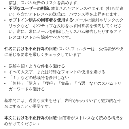
信は、スパム報告のリスクを高めます。
不明なユーザーの削除
: 放棄されたアドレスやタイポ（打ち間違
い）を含むアドレスへの送信は、バウンス率を上昇させます。
オプトイン済みの回答者を使用する
: メールの開封やリンクのク
リックなど、ポジティブな反応を示す回答者を優先してくださ
い。逆に、常にメールを削除したりスパム報告したりするアド
レスはリストから除外すべきです。
件名における不正行為の回避
: スパムフィルターは、受信者が不快
に感じる要素を厳しくチェックしています：
誤解を招くような件名を避ける
すべて大文字、または特殊なフォントの使用を避ける
「！」などの感嘆符を多用しない
「無料」「購入」「獲得」「賞品」「当選」などのスパムトリ
ガーワードを避ける
基本的には、過度な演出をせず、内容が伝わりやすく魅力的な件
名にすることが重要です。
本文における不正行為の回避
: 回答者がストレスなく読める構成を
心がけてください：