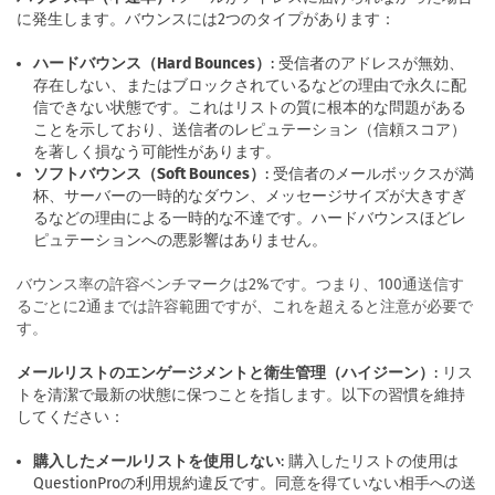
に発生します。バウンスには2つのタイプがあります：
ハードバウンス（Hard Bounces）
: 受信者のアドレスが無効、
存在しない、またはブロックされているなどの理由で永久に配
信できない状態です。これはリストの質に根本的な問題がある
ことを示しており、送信者のレピュテーション（信頼スコア）
を著しく損なう可能性があります。
ソフトバウンス（Soft Bounces）
: 受信者のメールボックスが満
杯、サーバーの一時的なダウン、メッセージサイズが大きすぎ
るなどの理由による一時的な不達です。ハードバウンスほどレ
ピュテーションへの悪影響はありません。
バウンス率の許容ベンチマークは2%です。つまり、100通送信す
るごとに2通までは許容範囲ですが、これを超えると注意が必要で
す。
メールリストのエンゲージメントと衛生管理（ハイジーン）
: リス
トを清潔で最新の状態に保つことを指します。以下の習慣を維持
してください：
購入したメールリストを使用しない
: 購入したリストの使用は
QuestionProの利用規約違反です。同意を得ていない相手への送