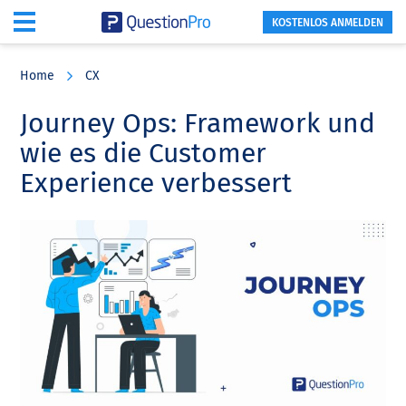
KOSTENLOS ANMELDEN
Skip
Skip
Skip
to
to
to
Home
CX
main
primary
footer
content
sidebar
Journey Ops: Framework und
wie es die Customer
Experience verbessert