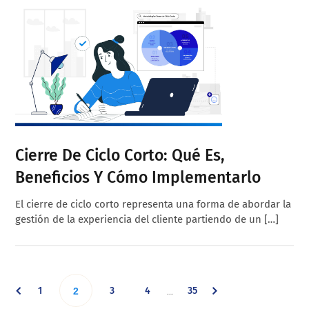
Cierre De Ciclo Corto: Qué Es,
Beneficios Y Cómo Implementarlo
El cierre de ciclo corto representa una forma de abordar la
gestión de la experiencia del cliente partiendo de un […]
Interim
Go
Go
Go
Go
1
Go
3
4
35
…
2
pages