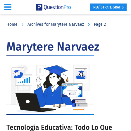
REGÍSTRATE GRATIS
Skip
Skip
Skip
to
to
to
Home
Archives for Marytere Narvaez
Page 2
main
primary
footer
content
sidebar
Marytere Narvaez
Tecnología Educativa: Todo Lo Que