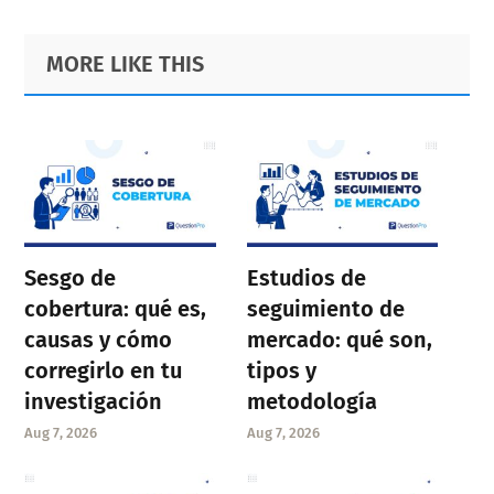
omitted
to
to
to
to
to
Primary
Footer
MORE LIKE THIS
page
page
page
page
Sidebar
page
Sesgo de
Estudios de
cobertura: qué es,
seguimiento de
causas y cómo
mercado: qué son,
corregirlo en tu
tipos y
investigación
metodología
Aug 7, 2026
Aug 7, 2026