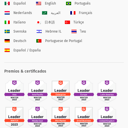
Español
English
Português
Nederlands
العربية
Français
Italiano
日本語
Türkçe
Svenska
Hebrew IL
ไทย
Deutsch
Portuguese de Portugal
Español / España
Premios & certificados