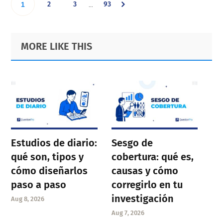
Go
Go
Go
Go
2
3
93
…
1
pages
omitted
to
to
to
to
Primary
Footer
MORE LIKE THIS
page
page
page
Sidebar
page
Estudios de diario:
Sesgo de
qué son, tipos y
cobertura: qué es,
cómo diseñarlos
causas y cómo
paso a paso
corregirlo en tu
investigación
Aug 8, 2026
Aug 7, 2026