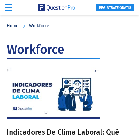
REGÍSTRATE GRATIS
Skip
Skip
Skip
to
to
to
Home
Workforce
main
primary
footer
content
sidebar
Workforce
Indicadores De Clima Laboral: Qué