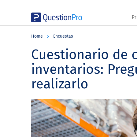
Pr
Skip
Skip
Skip
to
to
to
Home
Encuestas
main
primary
footer
content
sidebar
Cuestionario de c
inventarios: Pre
realizarlo