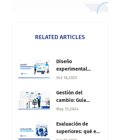
RELATED ARTICLES
Diseño
experimental
verdadero:
Oct 16,2025
Características,
tipos y ejemplos
Gestión del
cambio: Guía
completa para la
May 13,2024
gestión efectiva en
la Era Post
Evaluación de
Pandemia
superiores: qué es,
cómo aplicarla y