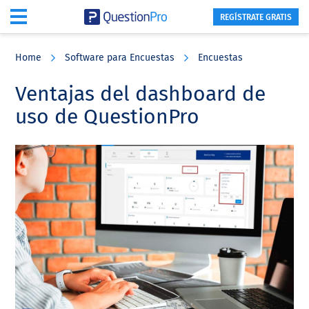
REGÍSTRATE GRATIS
Skip
Skip
Skip
to
to
to
Home
Software para Encuestas
Encuestas
main
primary
footer
content
sidebar
Ventajas del dashboard de
uso de QuestionPro