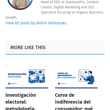
Head of SEO at QuestionPro. Content
Creator, Digital Marketing and SEO
Specialist focusing on Organic Business
Growth.
View all posts by Aldrin Velázquez
Primary
Footer
MORE LIKE THIS
Sidebar
Investigación
Curva de
electoral:
indiferencia del
metodología,
consumidor: qué