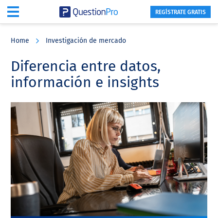
REGÍSTRATE GRATIS
Skip
Skip
Skip
to
to
to
Home
Investigación de mercado
main
primary
footer
content
sidebar
Diferencia entre datos,
información e insights