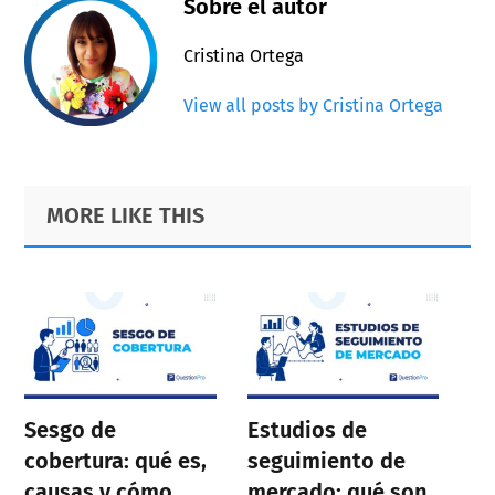
Sobre el autor
Cristina Ortega
View all posts by Cristina Ortega
Primary
Footer
MORE LIKE THIS
Sidebar
Sesgo de
Estudios de
cobertura: qué es,
seguimiento de
causas y cómo
mercado: qué son,