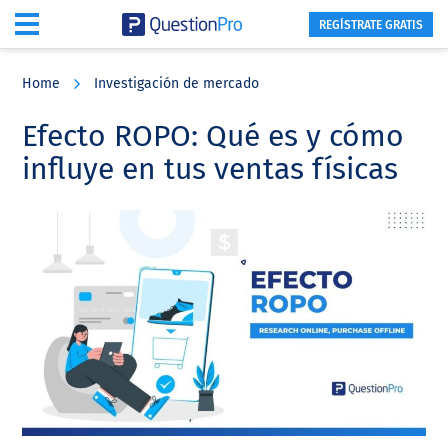
REGÍSTRATE GRATIS
Skip
Skip
Skip
to
to
to
Home
Investigación de mercado
main
primary
footer
content
sidebar
Efecto ROPO: Qué es y cómo
influye en tus ventas físicas