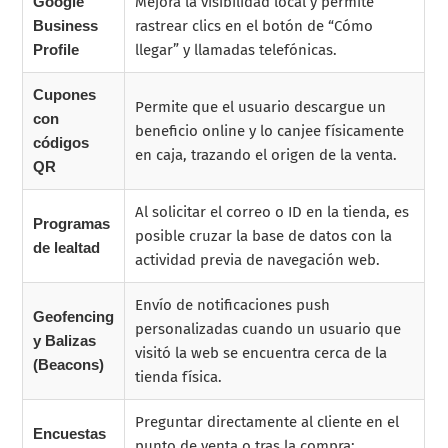
Google
Mejora la visibilidad local y permite
Business
rastrear clics en el botón de “Cómo
Profile
llegar” y llamadas telefónicas.
Cupones
Permite que el usuario descargue un
con
beneficio online y lo canjee físicamente
códigos
en caja, trazando el origen de la venta.
QR
Al solicitar el correo o ID en la tienda, es
Programas
posible cruzar la base de datos con la
de lealtad
actividad previa de navegación web.
Envío de notificaciones push
Geofencing
personalizadas cuando un usuario que
y Balizas
visitó la web se encuentra cerca de la
(Beacons)
tienda física.
Preguntar directamente al cliente en el
Encuestas
punto de venta o tras la compra: