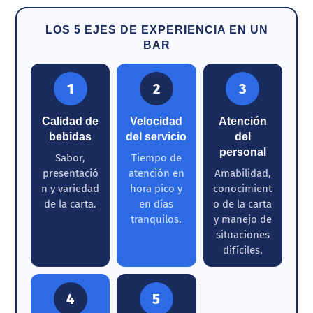
LOS 5 EJES DE EXPERIENCIA EN UN
BAR
1
2
3
Calidad de
Velocidad
Atención
bebidas
del servicio
del
personal
Sabor,
Tiempo de
presentació
atención en
Amabilidad,
n y variedad
hora pico y
conocimient
de la carta.
en días
o de la carta
tranquilos.
y manejo de
situaciones
difíciles.
4
5