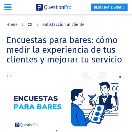
REGÍSTRATE GRATIS
Skip
Skip
Skip
to
to
to
Home
CX
Satisfacción al cliente
main
primary
footer
content
sidebar
Encuestas para bares: cómo
medir la experiencia de tus
clientes y mejorar tu servicio