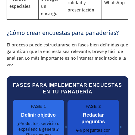
calidad y
WhatsApp
especiales
un
presentación
encargo
¿Cómo crear encuestas para panaderías?
El proceso puede estructurarse en fases bien definidas que
garantizan que la encuesta sea relevante, breve y fácil de
analizar. Lo más importante es no intentar medir todo a la
vez.
FASES PARA IMPLEMENTAR ENCUESTAS
EN TU PANADERÍA
FASE 1
FASE 2
Definir objetivo
Redactar
preguntas
¿Productos, servicio o
›
›
experiencia general?
4-6 preguntas con