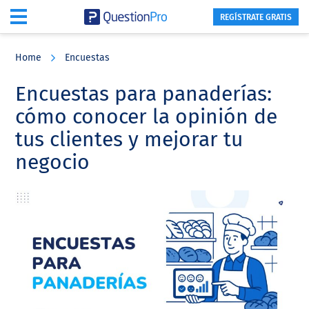
REGÍSTRATE GRATIS
Skip
Skip
Skip
to
to
to
Home
Encuestas
main
primary
footer
content
sidebar
Encuestas para panaderías:
cómo conocer la opinión de
tus clientes y mejorar tu
negocio