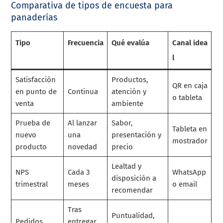
Comparativa de tipos de encuesta para
panaderías
Tipo
Frecuencia
Qué evalúa
Canal idea
l
Satisfacción
Productos,
QR en caja
en punto de
Continua
atención y
o tableta
venta
ambiente
Prueba de
Al lanzar
Sabor,
Tableta en
nuevo
una
presentación y
mostrador
producto
novedad
precio
Lealtad y
NPS
Cada 3
WhatsApp
disposición a
trimestral
meses
o email
recomendar
Tras
Puntualidad,
Pedidos
entregar