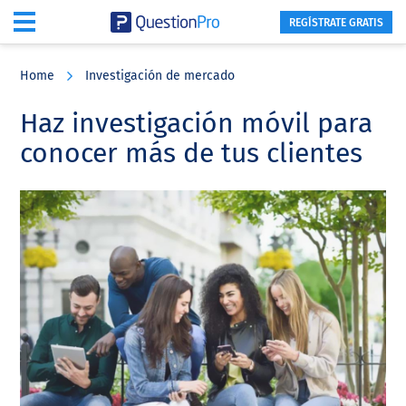
REGÍSTRATE GRATIS
Skip
Skip
Skip
to
to
to
Home
Investigación de mercado
main
primary
footer
content
sidebar
Haz investigación móvil para
conocer más de tus clientes