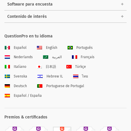
Software para encuesta
Contenido de interés
QuestionPro en tu idioma
Español
English
Português
Nederlands
العربية
Français
Italiano
日本語
Türkçe
Svenska
Hebrew IL
ไทย
Deutsch
Portuguese de Portugal
Español / España
Premios & certificados