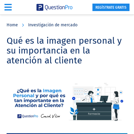
REGÍSTRATE GRATIS
Skip
Skip
Skip
to
to
to
Home
Investigación de mercado
main
primary
footer
content
sidebar
Qué es la imagen personal y
su importancia en la
atención al cliente