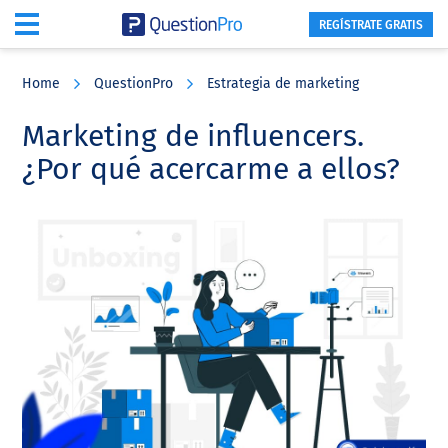
REGÍSTRATE GRATIS
Skip
Skip
Skip
to
to
to
Home
QuestionPro
Estrategia de marketing
main
primary
footer
content
sidebar
Marketing de influencers.
¿Por qué acercarme a ellos?