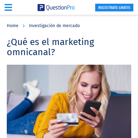
REGÍSTRATE GRATIS
Skip
Skip
Skip
to
to
to
Home
Investigación de mercado
main
primary
footer
content
sidebar
¿Qué es el marketing
omnicanal?