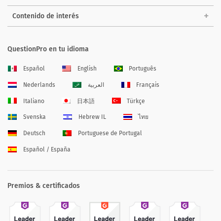
Contenido de interés
QuestionPro en tu idioma
Español
English
Português
Nederlands
العربية
Français
Italiano
日本語
Türkçe
Svenska
Hebrew IL
ไทย
Deutsch
Portuguese de Portugal
Español / España
Premios & certificados