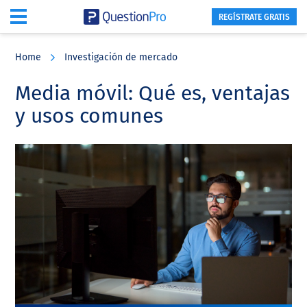
REGÍSTRATE GRATIS
Skip
Skip
Skip
to
to
to
Home
Investigación de mercado
main
primary
footer
content
sidebar
Media móvil: Qué es, ventajas
y usos comunes