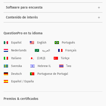
Software para encuesta
Contenido de interés
QuestionPro en tu idioma
Español
English
Português
Nederlands
العربية
Français
Italiano
日本語
Türkçe
Svenska
Hebrew IL
ไทย
Deutsch
Portuguese de Portugal
Español / España
Premios & certificados