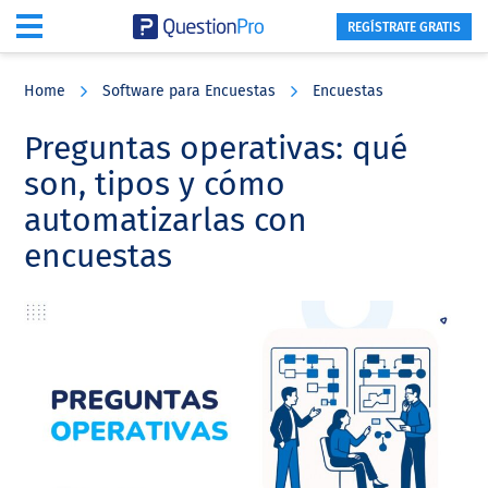
REGÍSTRATE GRATIS
Skip
Skip
Skip
to
to
to
Home
Software para Encuestas
Encuestas
main
primary
footer
content
sidebar
Preguntas operativas: qué
son, tipos y cómo
automatizarlas con
encuestas