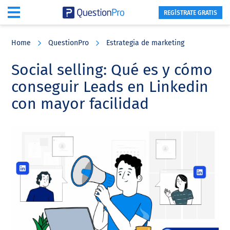
REGÍSTRATE GRATIS
Skip
Skip
Skip
to
to
to
Home
QuestionPro
Estrategia de marketing
main
primary
footer
content
sidebar
Social selling: Qué es y cómo
conseguir Leads en Linkedin
con mayor facilidad