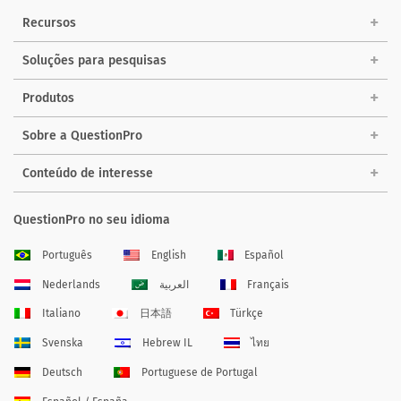
Recursos
Soluções para pesquisas
Produtos
Sobre a QuestionPro
Conteúdo de interesse
QuestionPro no seu idioma
Português
English
Español
Nederlands
العربية
Français
Italiano
日本語
Türkçe
Svenska
Hebrew IL
ไทย
Deutsch
Portuguese de Portugal