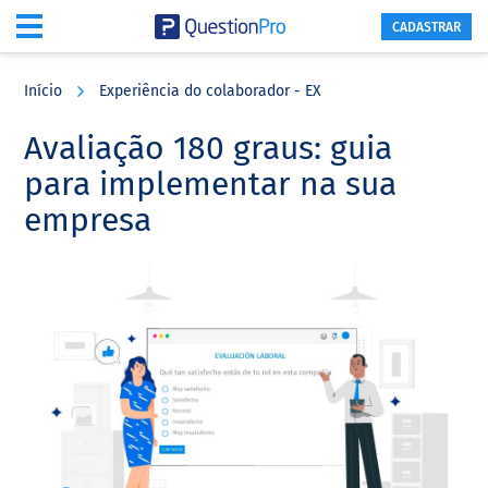
CADASTRAR
Skip
Skip
Skip
to
to
to
Início
Experiência do colaborador - EX
main
primary
footer
content
sidebar
Avaliação 180 graus: guia
para implementar na sua
empresa