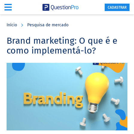
CADASTRAR
Skip
Skip
Skip
to
to
to
Início
Pesquisa de mercado
main
primary
footer
content
sidebar
Brand marketing: O que é e
como implementá-lo?