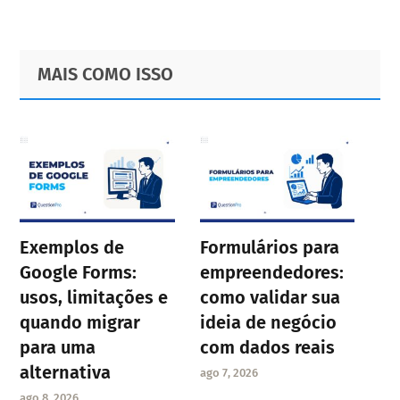
Primary
Footer
MAIS COMO ISSO
Sidebar
Exemplos de
Formulários para
Google Forms:
empreendedores:
usos, limitações e
como validar sua
quando migrar
ideia de negócio
para uma
com dados reais
alternativa
ago 7, 2026
ago 8, 2026