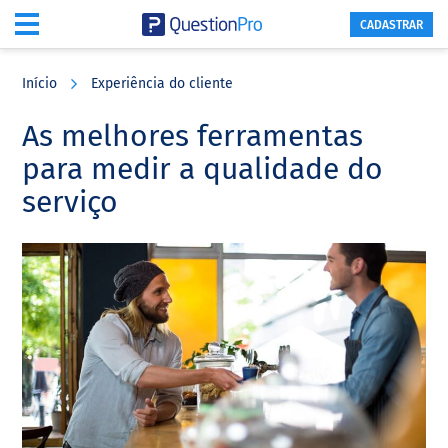
CADASTRAR
Skip
Skip
Skip
to
to
to
Início
Experiência do cliente
main
primary
footer
content
sidebar
As melhores ferramentas
para medir a qualidade do
serviço