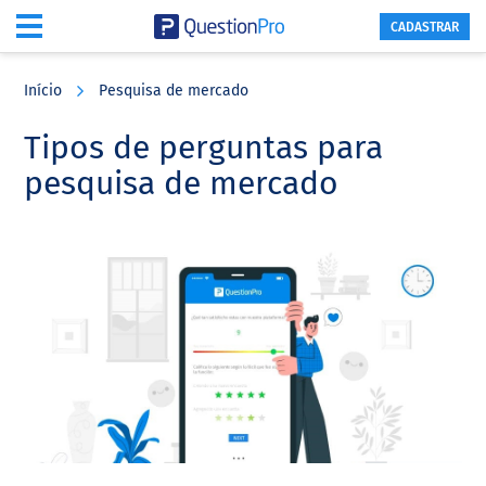
CADASTRAR
Skip
Skip
Skip
to
to
to
Início
Pesquisa de mercado
main
primary
footer
content
sidebar
Tipos de perguntas para
pesquisa de mercado