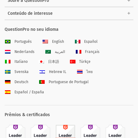
Sobre a QuestionPro
Conteúdo de interesse
QuestionPro no seu idioma
Português
English
Español
Nederlands
العربية
Français
Italiano
日本語
Türkçe
Svenska
Hebrew IL
ไทย
Deutsch
Portuguese de Portugal
Español / España
Prêmios & certificados