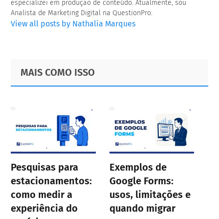
especializei em produção de conteúdo. Atualmente, sou
Analista de Marketing Digital na QuestionPro.
View all posts by Nathalia Marques
Primary
Footer
MAIS COMO ISSO
Sidebar
Pesquisas para
Exemplos de
estacionamentos:
Google Forms:
como medir a
usos, limitações e
experiência do
quando migrar