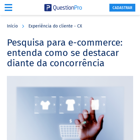
CADASTRAR
Skip
Skip
Skip
to
to
to
Início
Experiência do cliente - CX
main
primary
footer
content
sidebar
Pesquisa para e-commerce:
entenda como se destacar
diante da concorrência