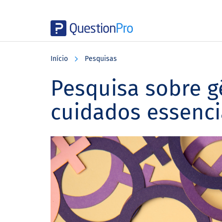
Skip
Skip
Skip
to
to
to
Início
Pesquisas
main
primary
footer
content
sidebar
Pesquisa sobre g
cuidados essenci