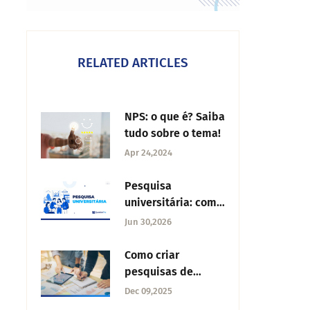
RELATED ARTICLES
NPS: o que é? Saiba
tudo sobre o tema!
Apr 24,2024
Pesquisa
universitária: como
criar questionários
Jun 30,2026
eficazes para teses
e dissertações
Como criar
pesquisas de
mercado para
Dec 09,2025
startups