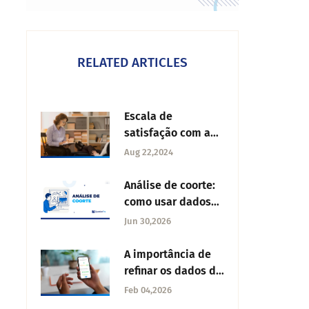
RELATED ARTICLES
Escala de
satisfação com a
vida (SWLS): o que
Aug 22,2024
é e como usar
Análise de coorte:
como usar dados
de CX e closed-
Jun 30,2026
loop para reduzir o
churn
A importância de
refinar os dados da
pesquisa
Feb 04,2026