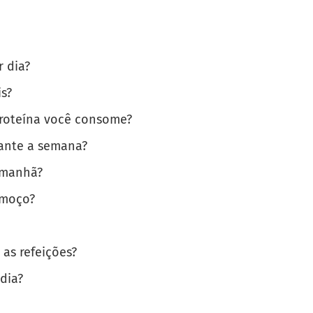
r dia?
s?
proteína você consome?
ante a semana?
 manhã?
lmoço?
as refeições?
dia?