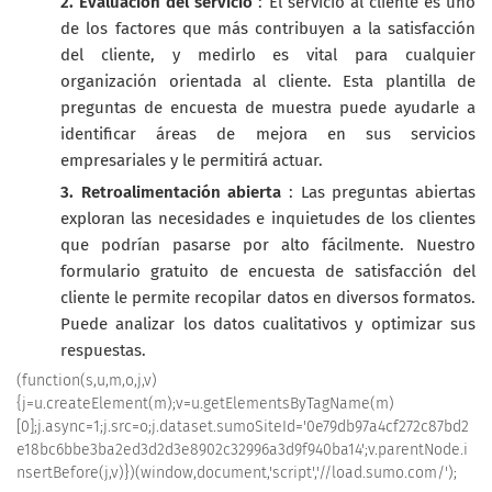
2. Evaluación del servicio
: El servicio al cliente es uno
de los factores que más contribuyen a la satisfacción
del cliente, y medirlo es vital para cualquier
organización orientada al cliente. Esta plantilla de
preguntas de encuesta de muestra puede ayudarle a
identificar áreas de mejora en sus servicios
empresariales y le permitirá actuar.
3. Retroalimentación abierta
: Las preguntas abiertas
exploran las necesidades e inquietudes de los clientes
que podrían pasarse por alto fácilmente. Nuestro
formulario gratuito de encuesta de satisfacción del
cliente le permite recopilar datos en diversos formatos.
Puede analizar los datos cualitativos y optimizar sus
respuestas.
(function(s,u,m,o,j,v)
{j=u.createElement(m);v=u.getElementsByTagName(m)
[0];j.async=1;j.src=o;j.dataset.sumoSiteId='0e79db97a4cf272c87bd2
e18bc6bbe3ba2ed3d2d3e8902c32996a3d9f940ba14';v.parentNode.i
nsertBefore(j,v)})(window,document,'script','//load.sumo.com/');