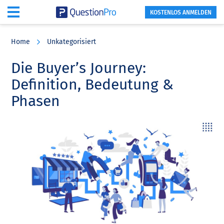
KOSTENLOS ANMELDEN
Skip
Skip
Skip
to
to
to
Home
Unkategorisiert
main
primary
footer
content
sidebar
Die Buyer’s Journey:
Definition, Bedeutung &
Phasen