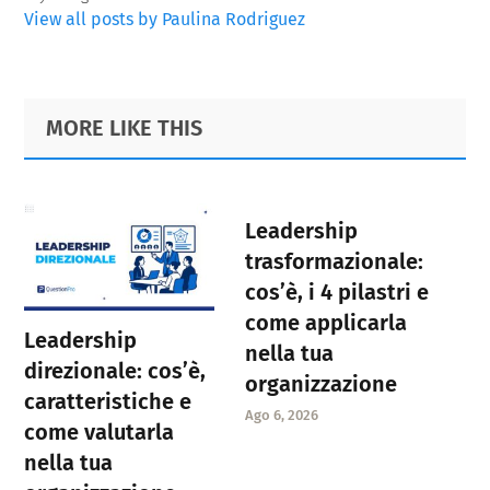
View all posts by Paulina Rodriguez
Primary
Footer
MORE LIKE THIS
Sidebar
Leadership
trasformazionale:
cos’è, i 4 pilastri e
come applicarla
Leadership
nella tua
direzionale: cos’è,
organizzazione
caratteristiche e
Ago 6, 2026
come valutarla
nella tua