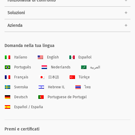
Funzionalità di confronto
Soluzioni
Azienda
Domanda nella tua lingua
Italiano
English
Español
Português
Nederlands
العربية
Français
日本語
Türkçe
Svenska
Hebrew IL
ไทย
Deutsch
Portuguese de Portugal
Español / España
Premi e certificati