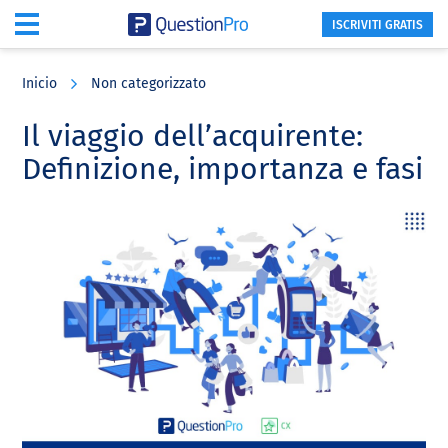
ISCRIVITI GRATIS
Skip
Skip
Skip
to
to
to
Inicio
Non categorizzato
main
primary
footer
content
sidebar
Il viaggio dell’acquirente:
Definizione, importanza e fasi