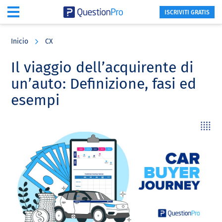
ISCRIVITI GRATIS
Skip
Skip
Skip
to
to
to
Inicio
CX
main
primary
footer
content
sidebar
Il viaggio dell’acquirente di
un’auto: Definizione, fasi ed
esempi