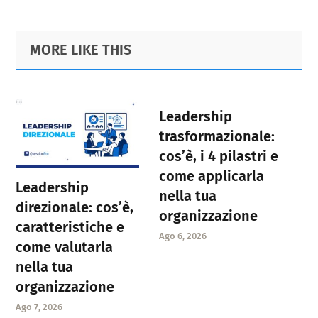
Primary
Footer
MORE LIKE THIS
Sidebar
Leadership
trasformazionale:
cos’è, i 4 pilastri e
come applicarla
Leadership
nella tua
direzionale: cos’è,
organizzazione
caratteristiche e
Ago 6, 2026
come valutarla
nella tua
organizzazione
Ago 7, 2026