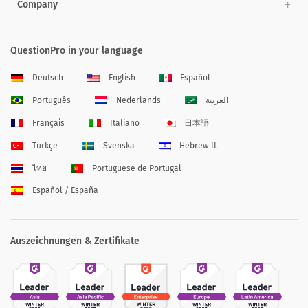
Company
QuestionPro in your language
Deutsch
English
Español
Português
Nederlands
العربية
Français
Italiano
日本語
Türkçe
Svenska
Hebrew IL
ไทย
Portuguese de Portugal
Español / España
Auszeichnungen & Zertifikate