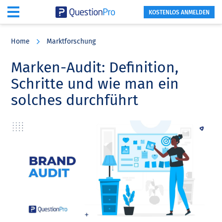
KOSTENLOS ANMELDEN
Skip
Skip
Skip
to
to
to
Home
Marktforschung
main
primary
footer
content
sidebar
Marken-Audit: Definition,
Schritte und wie man ein
solches durchführt