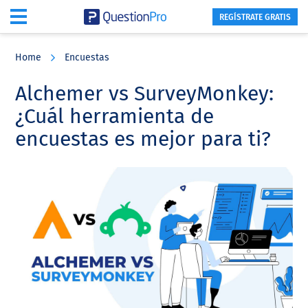
REGÍSTRATE GRATIS
Skip
Skip
Skip
to
to
to
Home
Encuestas
main
primary
footer
content
sidebar
Alchemer vs SurveyMonkey:
¿Cuál herramienta de
encuestas es mejor para ti?