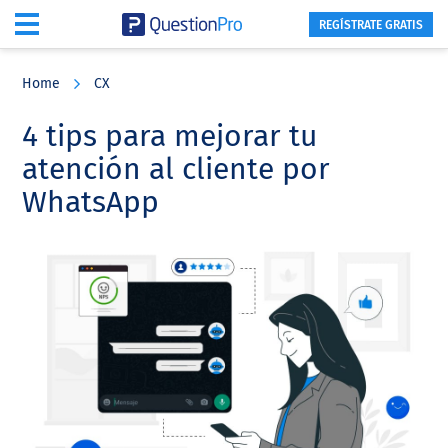
REGÍSTRATE GRATIS
Skip
Skip
Skip
to
to
to
Home
CX
main
primary
footer
content
sidebar
4 tips para mejorar tu
atención al cliente por
WhatsApp