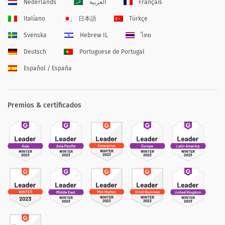
Nederlands
العربية
Français
Italiano
日本語
Türkçe
Svenska
Hebrew IL
ไทย
Deutsch
Portuguese de Portugal
Español / España
Premios & certificados