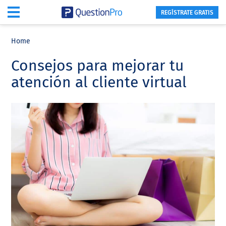
REGÍSTRATE GRATIS
Skip
Skip
Skip
to
to
to
Home
main
primary
footer
Consejos para mejorar tu
content
sidebar
atención al cliente virtual