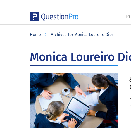
Pr
Skip
Skip
Skip
to
to
to
Home
Archives for Monica Loureiro Dios
main
primary
footer
content
sidebar
Monica Loureiro Di