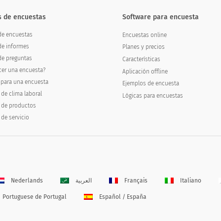
s de encuestas
Software para encuesta
 de encuestas
Encuestas online
de informes
Planes y precios
de preguntas
Características
er una encuesta?
Aplicación offline
 para una encuesta
Ejemplos de encuesta
de clima laboral
Lógicas para encuestas
 de productos
de servicio
Nederlands
العربية
Français
Italiano
Portuguese de Portugal
Español / España