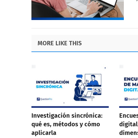
Footer
MORE LIKE THIS
Investigación sincrónica:
Encue
qué es, métodos y cómo
digital
aplicarla
dimens