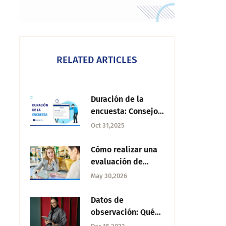
RELATED ARTICLES
Duración de la
encuesta: Consejos
para mejorar la
Oct 31,2025
participación
Cómo realizar una
evaluación de
personal
May 30,2026
exitosamente
Datos de
observación: Qué
son, tipos y casos