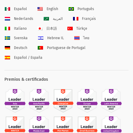
Español
English
Português
Nederlands
العربية
Français
Italiano
日本語
Türkçe
Svenska
Hebrew IL
ไทย
Deutsch
Portuguese de Portugal
Español / España
Premios & certificados