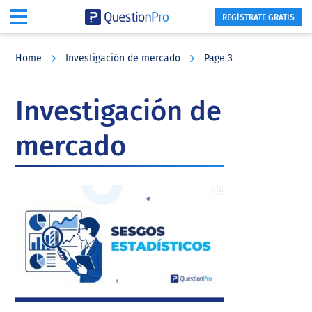
REGÍSTRATE GRATIS
Skip
Skip
Skip
to
to
to
Home
Investigación de mercado
Page 3
main
primary
footer
content
sidebar
Investigación de
mercado