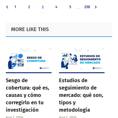
Interim
Go
Go
Go
Go
Go
1
2
Go
4
5
258
…
3
pages
omitted
to
to
to
to
to
to
Primary
Footer
MORE LIKE THIS
page
page
page
page
page
Sidebar
page
Sesgo de
Estudios de
cobertura: qué es,
seguimiento de
causas y cómo
mercado: qué son,
corregirlo en tu
tipos y
investigación
metodología
Aug 7, 2026
Aug 7, 2026