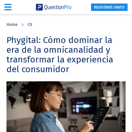
REGÍSTRATE GRATIS
Skip
Skip
Skip
to
to
to
Home
CX
main
primary
footer
content
sidebar
Phygital: Cómo dominar la
era de la omnicanalidad y
transformar la experiencia
del consumidor