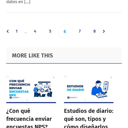
datos en […]
Interim
Go
Go
Go
Go
Go
1
4
5
Go
7
8
…
6
pages
omitted
to
to
to
to
to
to
Primary
Footer
MORE LIKE THIS
page
page
page
page
page
Sidebar
page
¿Con qué
Estudios de diario:
frecuencia enviar
qué son, tipos y
encuestas NPS?
cómo diseñarlos