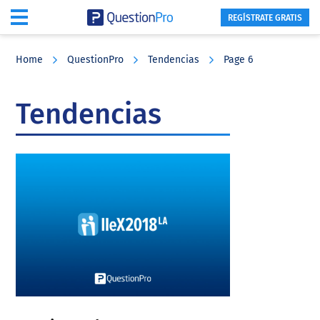
REGÍSTRATE GRATIS
Skip
Skip
Skip
to
to
to
Home
QuestionPro
Tendencias
Page 6
main
primary
footer
content
sidebar
Tendencias