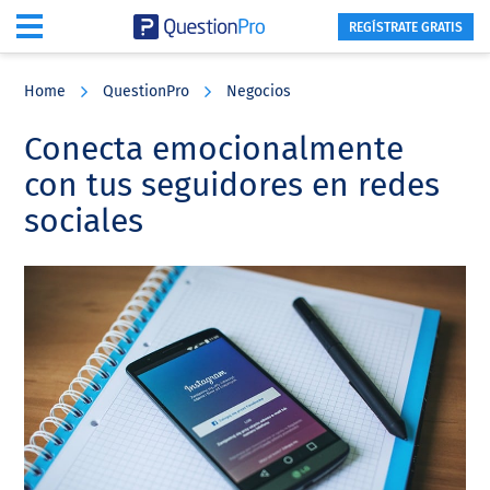
REGÍSTRATE GRATIS
Skip
Skip
Skip
to
to
to
Home
QuestionPro
Negocios
main
primary
footer
content
sidebar
Conecta emocionalmente
con tus seguidores en redes
sociales