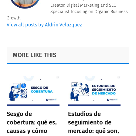
Creator, Digital Marketing and SEO
Specialist focusing on Organic Business
Growth.
View all posts by Aldrin Velázquez
Primary
Footer
MORE LIKE THIS
Sidebar
Sesgo de
Estudios de
cobertura: qué es,
seguimiento de
causas y cómo
mercado: qué son,