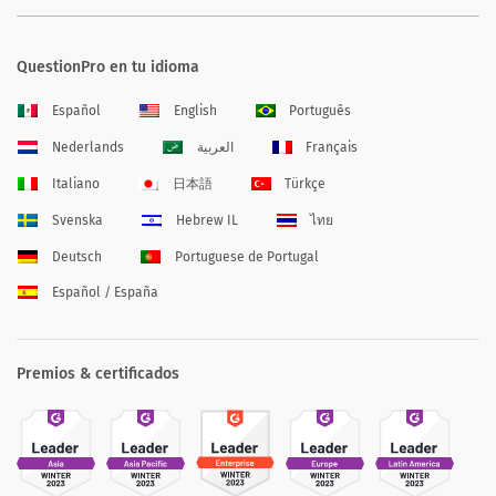
QuestionPro en tu idioma
Español
English
Português
Nederlands
العربية
Français
Italiano
日本語
Türkçe
Svenska
Hebrew IL
ไทย
Deutsch
Portuguese de Portugal
Español / España
Premios & certificados