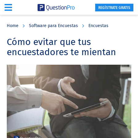
REGÍSTRATE GRATIS
Skip
Skip
Skip
to
to
to
Home
Software para Encuestas
Encuestas
main
primary
footer
content
sidebar
Cómo evitar que tus
encuestadores te mientan